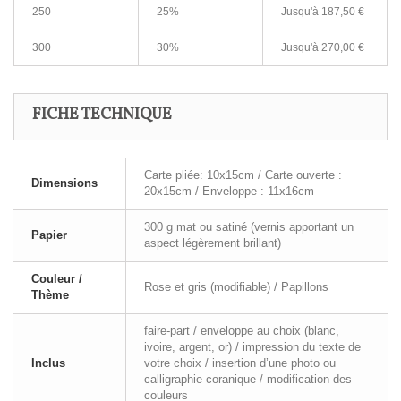
250
25%
Jusqu'à 187,50 €
300
30%
Jusqu'à 270,00 €
FICHE TECHNIQUE
Carte pliée: 10x15cm / Carte ouverte :
Dimensions
20x15cm / Enveloppe : 11x16cm
300 g mat ou satiné (vernis apportant un
Papier
aspect légèrement brillant)
Couleur /
Rose et gris (modifiable) / Papillons
Thème
faire-part / enveloppe au choix (blanc,
ivoire, argent, or) / impression du texte de
Inclus
votre choix / insertion d’une photo ou
calligraphie coranique / modification des
couleurs