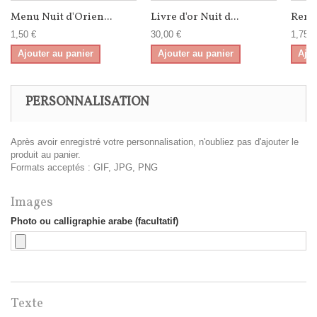
Menu Nuit d'Orien...
Livre d'or Nuit d...
Reme
1,50 €
30,00 €
1,75 €
Ajouter au panier
Ajouter au panier
Ajou
PERSONNALISATION
Après avoir enregistré votre personnalisation, n'oubliez pas d'ajouter le
produit au panier.
Formats acceptés : GIF, JPG, PNG
Images
Photo ou calligraphie arabe (facultatif)
Texte