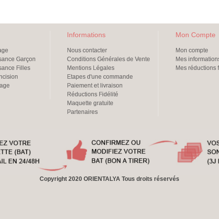
Informations
Mon Compte
iage
Nous contacter
Mon compte
ssance Garçon
Conditions Générales de Vente
Mes information
sance Filles
Mentions Légales
Mes réductions f
oncision
Etapes d'une commande
iage
Paiement et livraison
Réductions Fidélité
Maquette gratuite
Partenaires
Copyright 2020 ORIENTALYA Tous droits réservés